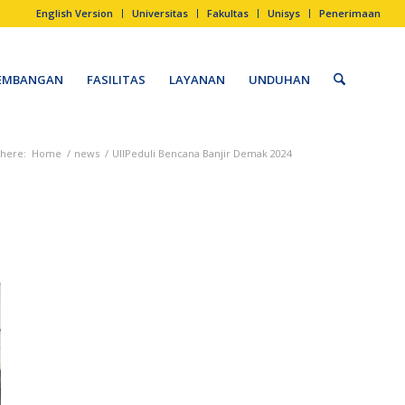
English Version
Universitas
Fakultas
Unisys
Penerimaan
EMBANGAN
FASILITAS
LAYANAN
UNDUHAN
 here:
Home
/
news
/
UIIPeduli Bencana Banjir Demak 2024