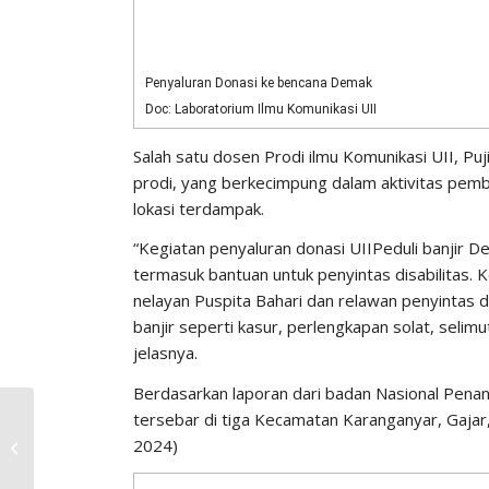
Penyaluran Donasi ke bencana Demak
Doc: Laboratorium Ilmu Komunikasi UII
Salah satu dosen Prodi ilmu Komunikasi UII, Puj
prodi, yang berkecimpung dalam aktivitas pembe
lokasi terdampak.
“Kegiatan penyaluran donasi UIIPeduli banjir D
termasuk bantuan untuk penyintas disabilitas
nelayan Puspita Bahari dan relawan penyintas d
banjir seperti kasur, perlengkapan solat, selimut
jelasnya.
Berdasarkan laporan dari badan Nasional Pena
tersebar di tiga Kecamatan Karanganyar, Gajar,
Pengumuman Dosen
2024)
Pembimbing Skripsi TA
Genap 2023-2024