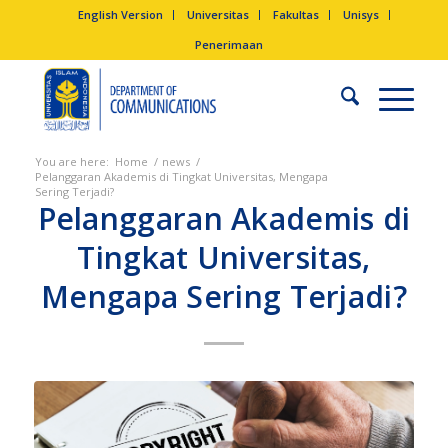
English Version
Universitas
Fakultas
Unisys
Penerimaan
You are here:
Home
/
news
/
Pelanggaran Akademis di Tingkat Universitas, Mengapa
Sering Terjadi?
Pelanggaran Akademis di
Tingkat Universitas,
Mengapa Sering Terjadi?