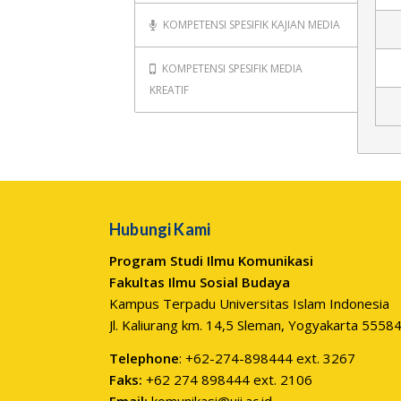
KOMPETENSI SPESIFIK KAJIAN MEDIA
KOMPETENSI SPESIFIK MEDIA
KREATIF
Hubungi Kami
Program Studi Ilmu Komunikasi
Fakultas Ilmu Sosial Budaya
Kampus Terpadu Universitas Islam Indonesia
Jl. Kaliurang km. 14,5 Sleman, Yogyakarta 5558
Telephone
: +62-274-898444 ext. 3267
Faks:
+62 274 898444 ext. 2106
Email:
komunikasi@uii.ac.id