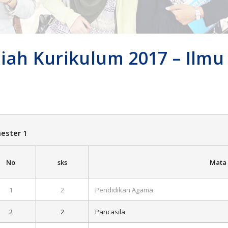
iah Kurikulum 2017 – Ilm
ester 1
sks
Mata 
No
1
2
Pendidikan Agama
2
2
Pancasila