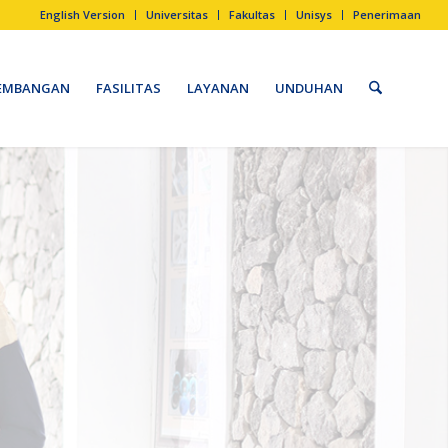
English Version
Universitas
Fakultas
Unisys
Penerimaan
EMBANGAN
FASILITAS
LAYANAN
UNDUHAN