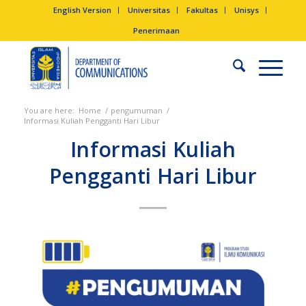
English Version
Universitas
Fakultas
Unisys
Penerimaan
You are here:
Home
/
pengumuman
/
Informasi Kuliah Pengganti Hari Libur
Informasi Kuliah
Pengganti Hari Libur